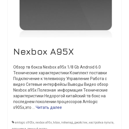
Nexbox A95X
Обзор тв бокса Nexbox a95x 1/8 Gb Android 6.0
Технические характеристики Комплект поставки
Подключение к телевизору Управление Работа с
видео Сетевые интерфейсы Выводы Видео обзор
Nexbox a95x Полезная информация Технические
характеристики Недорогой китайский тв бокс на
последнем поколении процессоров Amlogic
s905x,это …
Читать далее
amlogic s905x
,
nexbox a95x
,
tvbox
,
геймпад
,
джойстик
,
настройка пульта
,
прошивка
,
темный экран