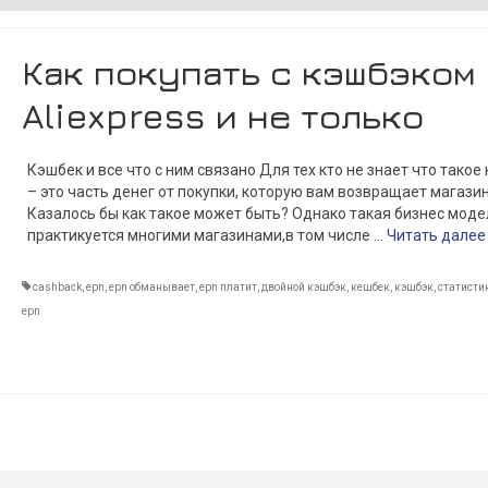
Как покупать с кэшбэком
Aliexpress и не только
Кэшбек и все что с ним связано Для тех кто не знает что такое
– это часть денег от покупки, которую вам возвращает магазин
Казалось бы как такое может быть? Однако такая бизнес моде
практикуется многими магазинами,в том числе …
Читать далее
cashback
,
epn
,
epn обманывает
,
epn платит
,
двойной кэшбэк
,
кешбек
,
кэшбэк
,
статисти
epn