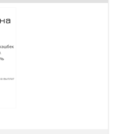
 на
 кэшбек
.
ль
ка выплат